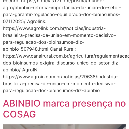
Record: https://noticias.r7.com/prisma/mundo-
agro/abinbio-reforca-importancia-da-uniao-do-setor-
para-garantir-regulacao-equilibrada-dos-bioinsumos-
07112025/ Agrolink:
https://www.agrolink.com.br/noticias/industria-
brasileira-precisa-de–uniao-em-momento-decisivo–
para-regulacao-dos-bioinsumos–diz-
abinbio_507948.html Canal Rural:
https://www.canalrural.com.br/agricultura/regulamentaca
dos-bioinsumos-exigira-discurso-unico-do-setor-diz-
abinbio/ AgroIN:
https://www.agroin.com.br/noticias/29638/industria-
brasileira-precisa-de-uniao-em-momento-decisivo-
para-regulacao-dos-bioinsumos-diz-abinbio
ABINBIO marca presença no
COSAG