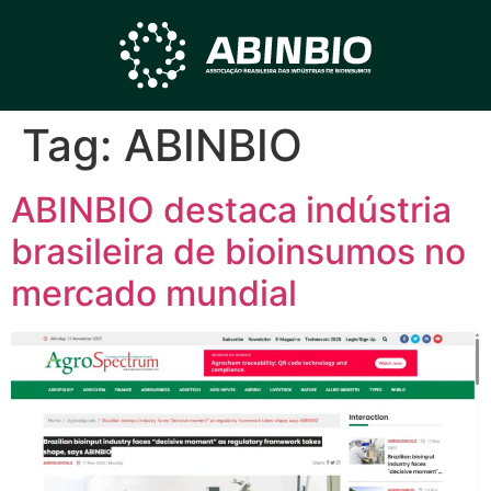
Tag:
ABINBIO
ABINBIO destaca indústria
brasileira de bioinsumos no
mercado mundial